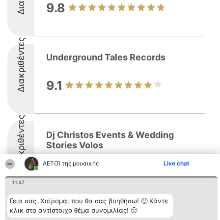
9.8
Διακριθέντες
Underground Tales Records
9.1
Διακριθέντες
Dj Christos Events & Wedding
Stories Volos
ΑΕΤΟΊ της μουσικής
Live chat
10
11:47
Γεια σας. Χαίρομαι που θα σας βοηθήσω! 🙂 Κάντε
κλικ στο αντίστοιχο θέμα συνομιλίας! 🙂
Διοργανωτής της
Κατάταξη
Επικοινωνία
κατάταξης
Διακριθέντες
Επικοινωνία