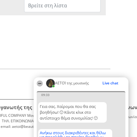
ΑΕΤΟΊ της μουσικής
Live chat
09:33
Γεια σας. Χαίρομαι που θα σας
ργανωτής της κατάταξης
Κατάταξη
Επικοινων
βοηθήσω! 🙂 Κάντε κλικ στο
IFUL COMPANY Μονοπρόσωπη ΙΚΕ
Διακριθέντες
Επικοινωνία
αντίστοιχο θέμα συνομιλίας! 🙂
ΤΗΛ. ΕΠΙΚΟΙΝΩΝΙΑΣ: 2104128019
Λίστα
email: aetoi@beautifulcompany.co
όλων των
διακριθέντων
Ανήκω στους διακριθέντες και θέλω