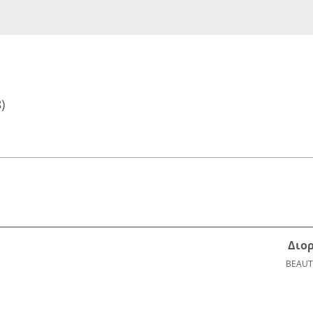
)
Διο
BEAUT