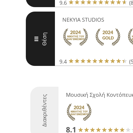
9.6
(
NEKYIA STUDIOS
Θέση
III
9.4
(
Μουσική Σχολή Κοντόπευ
Διακριθέντες
8.1