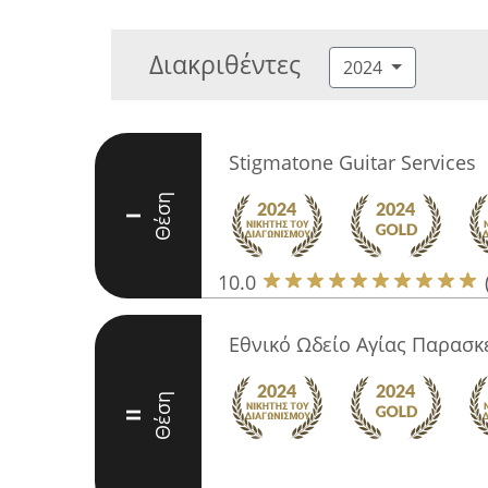
Διακριθέντες
2024
Stigmatone Guitar Services
Θέση
I
10.0
Εθνικό Ωδείο Αγίας Παρασκ
Θέση
II