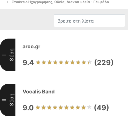
Στούντιο Ηχογράφησης, Ωδεία, Δισκοπωλεία - Γλυφάδα
arco.gr
Θέση
I
9.4
(229)
Vocalis Band
Θέση
II
9.0
(49)