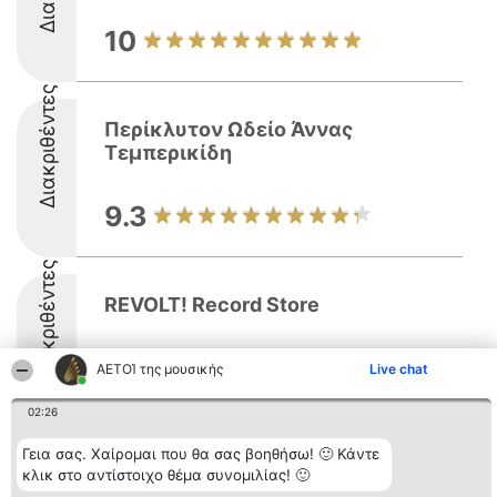
10
Διακριθέντες
Περίκλυτον Ωδείο Άννας
Τεμπερικίδη
9.3
Διακριθέντες
REVOLT! Record Store
8.8
ΑΕΤΟΊ της μουσικής
Live chat
02:26
Γεια σας. Χαίρομαι που θα σας βοηθήσω! 🙂 Κάντε
κλικ στο αντίστοιχο θέμα συνομιλίας! 🙂
Διοργανωτής της
Κατάταξη
Επικοινωνία
κατάταξης
Διακριθέντες
Επικοινωνία