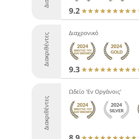
9.2
Διαχρονικό
Διακριθέντες
9.3
Ωδείο 'Εν Οργάνοις'
Διακριθέντες
8.9