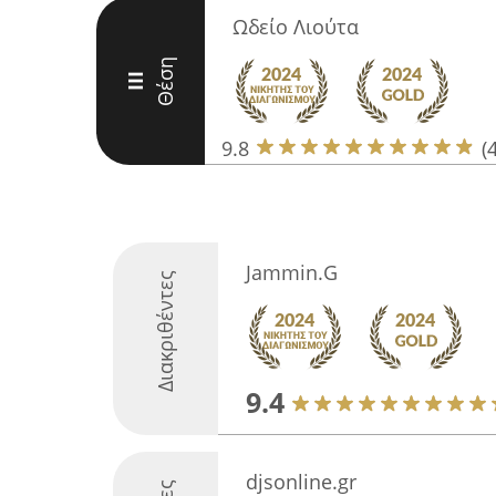
Ωδείο Λιούτα
Θέση
III
9.8
(
Jammin.G
Διακριθέντες
9.4
djsonline.gr