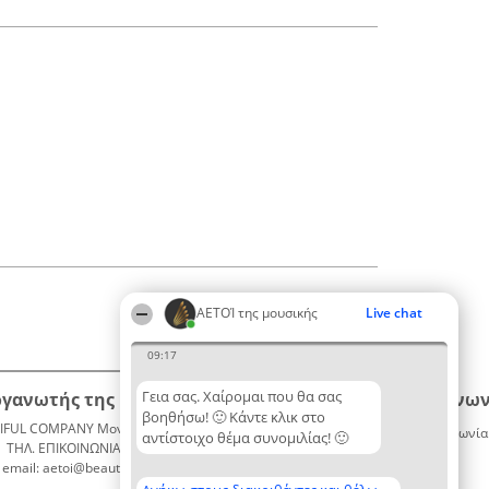
ΑΕΤΟΊ της μουσικής
Live chat
09:17
Γεια σας. Χαίρομαι που θα σας
ργανωτής της κατάταξης
Κατάταξη
Επικοινων
βοηθήσω! 🙂 Κάντε κλικ στο
IFUL COMPANY Μονοπρόσωπη ΙΚΕ
Διακριθέντες
Επικοινωνία
αντίστοιχο θέμα συνομιλίας! 🙂
ΤΗΛ. ΕΠΙΚΟΙΝΩΝΙΑΣ: 2104128019
Λίστα
email: aetoi@beautifulcompany.co
όλων των
διακριθέντων