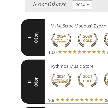
Διακριθέντες
2024
Μελώδειος Μουσική Σχολή 
Θέση
I
10.0
Rythmos Music Store
Θέση
II
9.8
(