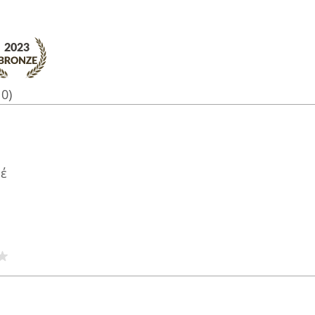
10)
έ