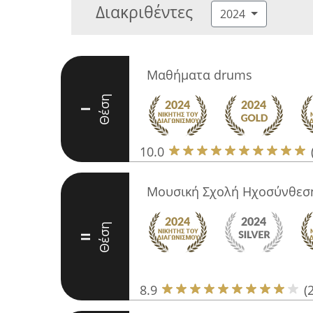
Διακριθέντες
2024
Μαθήματα drums
Θέση
I
10.0
Μουσική Σχολή Ηχοσύνθεσ
Θέση
II
8.9
(