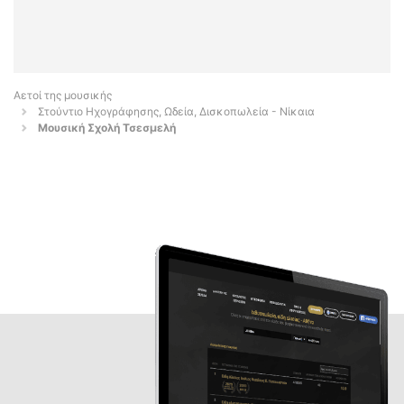
Αετοί της μουσικής
Στούντιο Ηχογράφησης, Ωδεία, Δισκοπωλεία - Νίκαια
Μουσική Σχολή Τσεσμελή