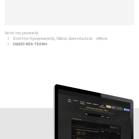
Αετοί της μουσικής
Στούντιο Ηχογράφησης, Ωδεία, Δισκοπωλεία - Αθήνα
ΩΔΕΙΟ ΝΕΑ ΤΕΧΝΗ