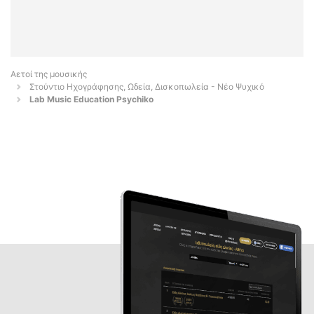
Αετοί της μουσικής
Στούντιο Ηχογράφησης, Ωδεία, Δισκοπωλεία - Νέο Ψυχικό
Lab Music Education Psychiko