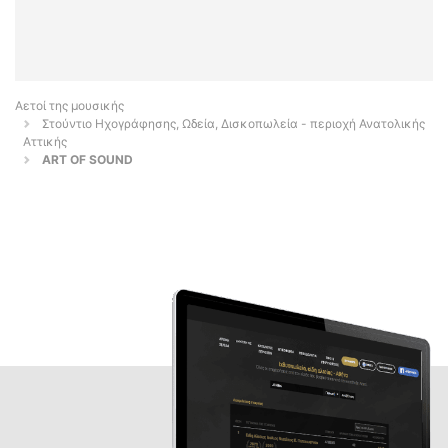
Αετοί της μουσικής
Στούντιο Ηχογράφησης, Ωδεία, Δισκοπωλεία - περιοχή Ανατολικής
Αττικής
ART OF SOUND