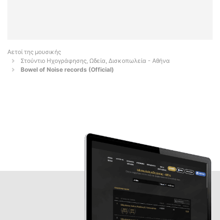
Αετοί της μουσικής
Στούντιο Ηχογράφησης, Ωδεία, Δισκοπωλεία - Αθήνα
Bowel of Noise records (Official)