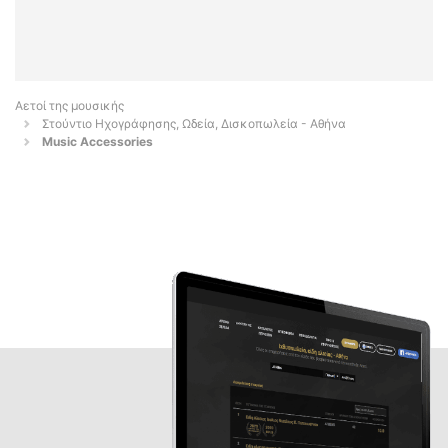
Αετοί της μουσικής
Στούντιο Ηχογράφησης, Ωδεία, Δισκοπωλεία - Αθήνα
Music Accessories