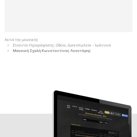
Αετοί της μουσικής
Στούντιο Ηχογράφησης, Ωδεία, Δισκοπωλεία - Ιωάννινα
Μουσική Σχολή Κωνσταντίνος Λεοντάρης