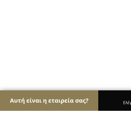
Αυτή είναι η εταιρεία σας?
Ελέ
Αετοί της μουσικής
Στούντιο Ηχογράφησης, Ωδε