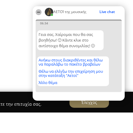
ΑΕΤΟΊ της μουσικής
Live chat
06:34
Γεια σας. Χαίρομαι που θα σας
βοηθήσω! 🙂 Κάντε κλικ στο
αντίστοιχο θέμα συνομιλίας! 🙂
Ανήκω στους διακριθέντες και θέλω
να παραλάβω το πακέτο βραβείων
Θέλω να ελέγξω την επιχείρηση μου
στην κατάταξη "Αετοί"
Άλλο θέμα
Έλεγχος
τε την επιτυχία σας.