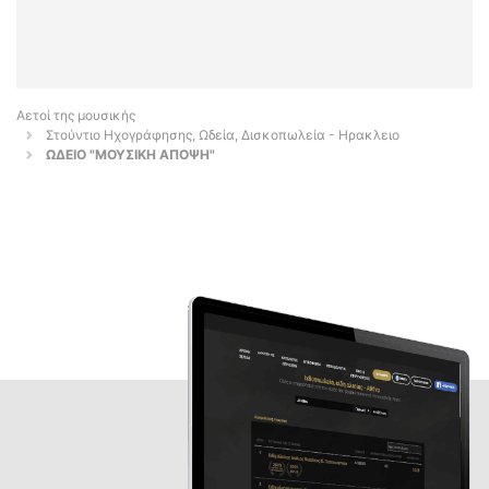
Αετοί της μουσικής
Στούντιο Ηχογράφησης, Ωδεία, Δισκοπωλεία - Ηρακλειο
ΩΔΕΙΟ "ΜΟΥΣΙΚΗ ΑΠΟΨΗ"