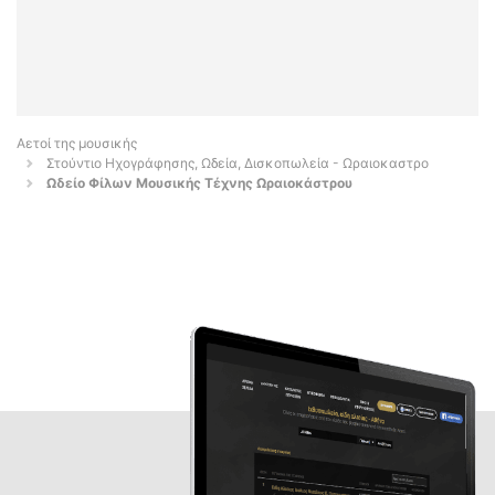
Αετοί της μουσικής
Στούντιο Ηχογράφησης, Ωδεία, Δισκοπωλεία - Ωραιοκαστρο
Ωδείο Φίλων Μουσικής Τέχνης Ωραιοκάστρου