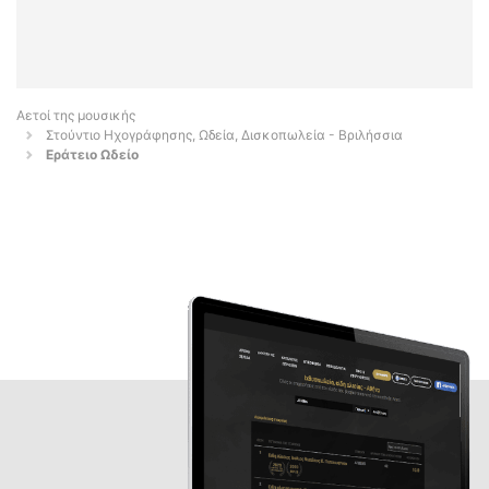
Αετοί της μουσικής
Στούντιο Ηχογράφησης, Ωδεία, Δισκοπωλεία - Βριλήσσια
Εράτειο Ωδείο