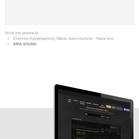
Αετοί της μουσικής
Στούντιο Ηχογράφησης, Ωδεία, Δισκοπωλεία - Ηρακλειο
ARIA SOUND