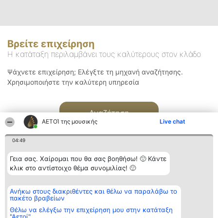
Βρείτε επιχείρηση
Η κατάταξη περιλαμβάνει τους καλύτερους στον κλάδο
Ψάχνετε επιχείρηση; Ελέγξτε τη μηχανή αναζήτησης.
Χρησιμοποιήστε την καλύτερη υπηρεσία
Αναζήτηση
ΑΕΤΟΊ της μουσικής
Live chat
04:49
Γεια σας. Χαίρομαι που θα σας βοηθήσω! 🙂 Κάντε
κλικ στο αντίστοιχο θέμα συνομιλίας! 🙂
Διοργανωτής της
Κατάταξη
Επικοινωνία
Ανήκω στους διακριθέντες και θέλω να παραλάβω το
κατάταξης
Διακριθέντες
Επικοινωνία
πακέτο βραβείων
BEAUTIFUL COMPANY
Λίστα όλων
Μονοπρόσωπη ΙΚΕ
των
Θέλω να ελέγξω την επιχείρηση μου στην κατάταξη
ΤΗΛ. ΕΠΙΚΟΙΝΩΝΙΑΣ:
διακριθέντων
"Αετοί"