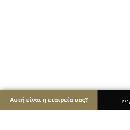
Αυτή είναι η εταιρεία σας?
Ελέ
Αετοί της μουσικής
Στούντιο Ηχογράφησης, Ωδε