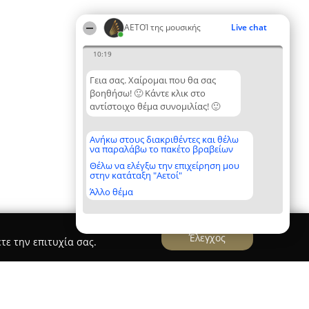
ΑΕΤΟΊ της μουσικής
Live chat
10:19
Γεια σας. Χαίρομαι που θα σας
βοηθήσω! 🙂 Κάντε κλικ στο
αντίστοιχο θέμα συνομιλίας! 🙂
Ανήκω στους διακριθέντες και θέλω
να παραλάβω το πακέτο βραβείων
Θέλω να ελέγξω την επιχείρηση μου
στην κατάταξη "Αετοί"
Άλλο θέμα
Έλεγχος
τε την επιτυχία σας.