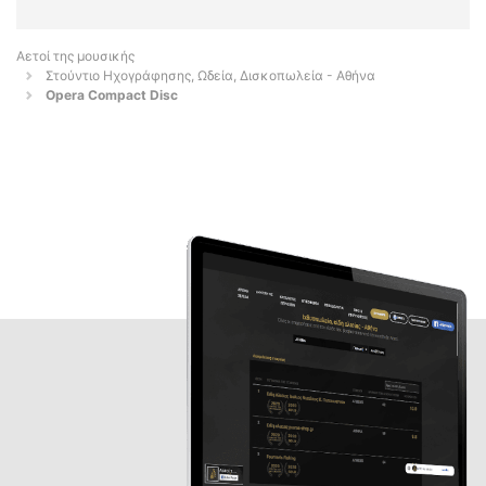
Αετοί της μουσικής
Στούντιο Ηχογράφησης, Ωδεία, Δισκοπωλεία - Αθήνα
Opera Compact Disc