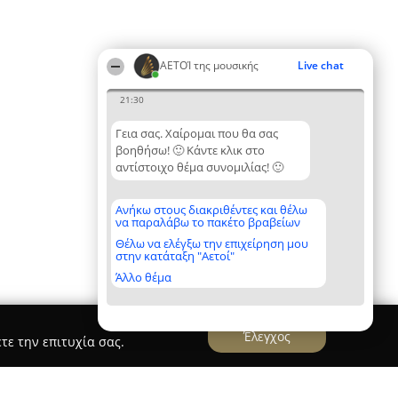
ΑΕΤΟΊ της μουσικής
Live chat
21:30
Γεια σας. Χαίρομαι που θα σας
βοηθήσω! 🙂 Κάντε κλικ στο
αντίστοιχο θέμα συνομιλίας! 🙂
Ανήκω στους διακριθέντες και θέλω
να παραλάβω το πακέτο βραβείων
Θέλω να ελέγξω την επιχείρηση μου
στην κατάταξη "Αετοί"
Άλλο θέμα
Έλεγχος
τε την επιτυχία σας.