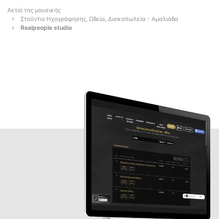
Αετοί της μουσικής
Στούντιο Ηχογράφησης, Ωδεία, Δισκοπωλεία - Αμαλιάδα
Realpeople studio