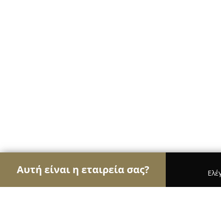
Αυτή είναι η εταιρεία σας?
Ελέ
Αετοί της μουσικής
Στούντιο Ηχογράφησης, Ωδε