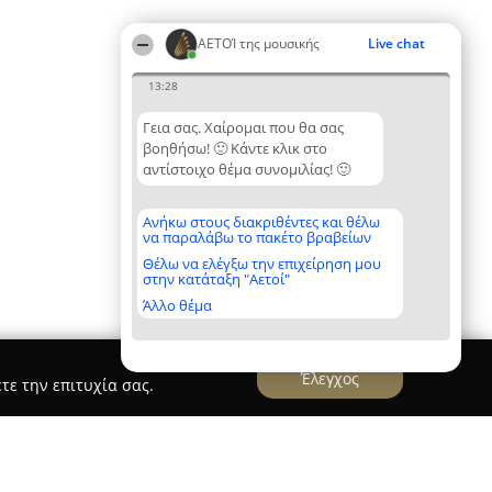
ΑΕΤΟΊ της μουσικής
Live chat
13:28
Γεια σας. Χαίρομαι που θα σας
βοηθήσω! 🙂 Κάντε κλικ στο
αντίστοιχο θέμα συνομιλίας! 🙂
Ανήκω στους διακριθέντες και θέλω
να παραλάβω το πακέτο βραβείων
Θέλω να ελέγξω την επιχείρηση μου
στην κατάταξη "Αετοί"
Άλλο θέμα
Έλεγχος
τε την επιτυχία σας.