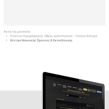
Αετοί της μουσικής
Στούντιο Ηχογράφησης, Ωδεία, Δισκοπωλεία - Παλαιό Φάληρο
Κέντρο Μουσικής Έρευνας & Εκπαίδευσης