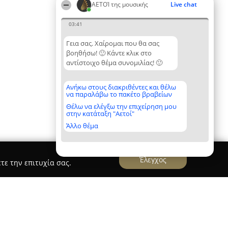
ΑΕΤΟΊ της μουσικής
Live chat
03:41
Γεια σας. Χαίρομαι που θα σας
βοηθήσω! 🙂 Κάντε κλικ στο
αντίστοιχο θέμα συνομιλίας! 🙂
Ανήκω στους διακριθέντες και θέλω
να παραλάβω το πακέτο βραβείων
Θέλω να ελέγξω την επιχείρηση μου
στην κατάταξη "Αετοί"
Άλλο θέμα
Έλεγχος
τε την επιτυχία σας.