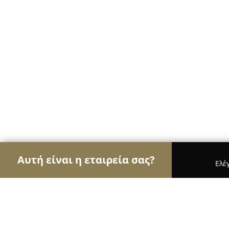
Αυτή είναι η εταιρεία σας?
Ελέ
Αετοί της μουσικής
Στούντιο Ηχογράφησης, Ωδε