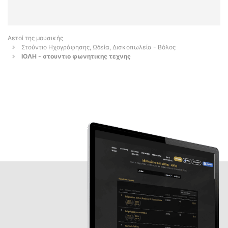
Αετοί της μουσικής
Στούντιο Ηχογράφησης, Ωδεία, Δισκοπωλεία - Βόλος
ΙΟΛΗ - στουντιο φωνητικης τεχνης