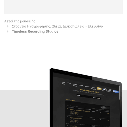
Αετοί της μουσικής
Στούντιο Ηχογράφησης, Ωδεία, Δισκοπωλεία - Ελευσίνα
Timeless Recording Studios