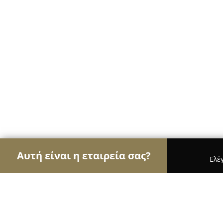
Αυτή είναι η εταιρεία σας?
Ελέ
Αετοί της μουσικής
Στούντιο Ηχογράφησης, Ωδε