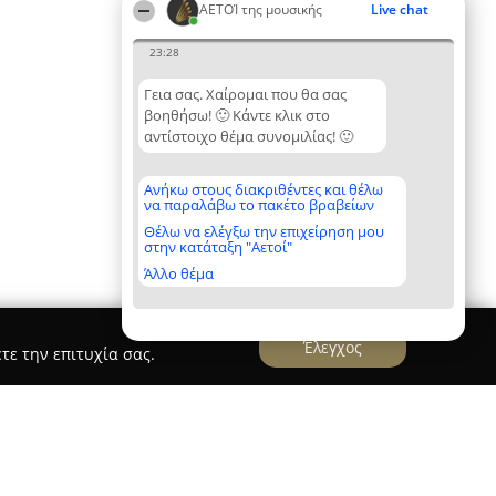
ΑΕΤΟΊ της μουσικής
Live chat
23:28
Γεια σας. Χαίρομαι που θα σας
βοηθήσω! 🙂 Κάντε κλικ στο
αντίστοιχο θέμα συνομιλίας! 🙂
Ανήκω στους διακριθέντες και θέλω
να παραλάβω το πακέτο βραβείων
Θέλω να ελέγξω την επιχείρηση μου
στην κατάταξη "Αετοί"
Άλλο θέμα
Έλεγχος
τε την επιτυχία σας.