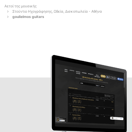
Αετοί της μουσικής
Στούντιο Ηχογράφησης, Ωδεία, Δισκοπωλεία - Αθήνα
goulielmos guitars