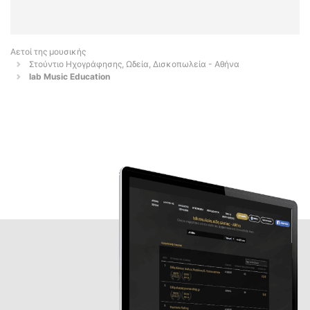
Αετοί της μουσικής
Στούντιο Ηχογράφησης, Ωδεία, Δισκοπωλεία - Αθήνα
lab Music Education