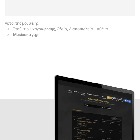
Αετοί της μουσικής
Στούντιο Ηχογράφησης, Ωδεία, Δισκοπωλεία - Αθήνα
Musicentry.gr