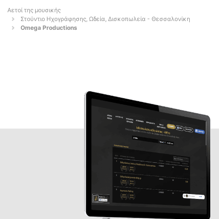
Αετοί της μουσικής
Στούντιο Ηχογράφησης, Ωδεία, Δισκοπωλεία - Θεσσαλονίκη
Omega Productions