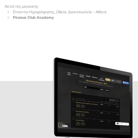
Αετοί της μουσικής
Στούντιο Ηχογράφησης, Ωδεία, Δισκοπωλεία - Αθήνα
Piraeus Club Academy