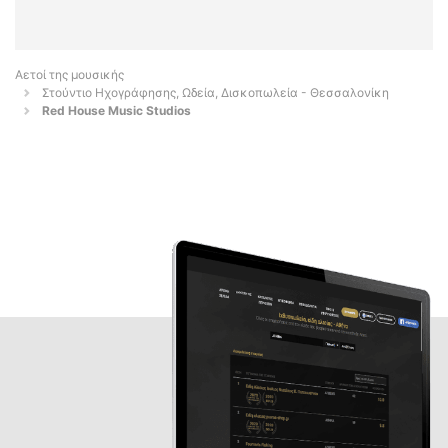
Αετοί της μουσικής
Στούντιο Ηχογράφησης, Ωδεία, Δισκοπωλεία - Θεσσαλονίκη
Red House Music Studios