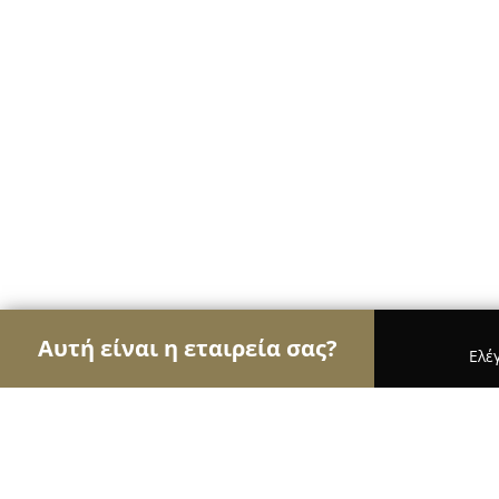
Αυτή είναι η εταιρεία σας?
Ελέ
Αετοί της μουσικής
Στούντιο Ηχογράφησης, Ωδε