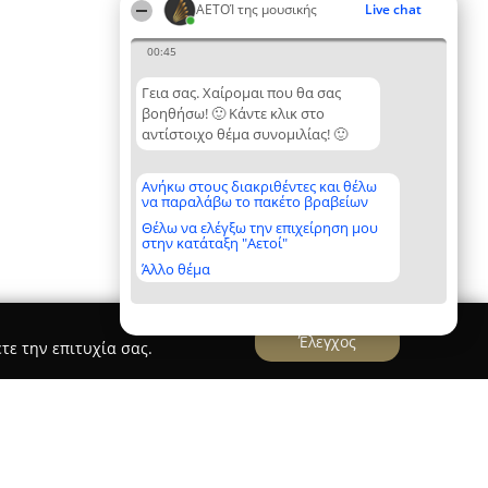
ΑΕΤΟΊ της μουσικής
Live chat
00:45
Γεια σας. Χαίρομαι που θα σας
βοηθήσω! 🙂 Κάντε κλικ στο
αντίστοιχο θέμα συνομιλίας! 🙂
Ανήκω στους διακριθέντες και θέλω
να παραλάβω το πακέτο βραβείων
Θέλω να ελέγξω την επιχείρηση μου
στην κατάταξη "Αετοί"
Άλλο θέμα
Έλεγχος
τε την επιτυχία σας.