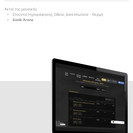
Αετοί της μουσικής
Στούντιο Ηχογράφησης, Ωδεία, Δισκοπωλεία - Θερμη
Sonik Arena