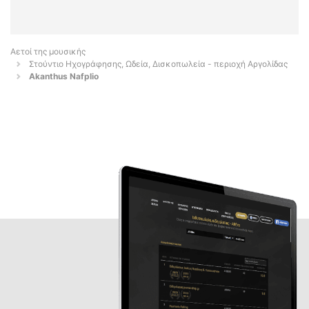
Αετοί της μουσικής
Στούντιο Ηχογράφησης, Ωδεία, Δισκοπωλεία - περιοχή Αργολίδας
Akanthus Nafplio