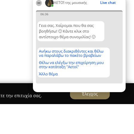
ΑΕΤΟΊ της μουσικής
Live chat
06:36
Γεια σας. Χαίρομαι που θα σας
βοηθήσω! 🙂 Κάντε κλικ στο
αντίστοιχο θέμα συνομιλίας! 🙂
Ανήκω στους διακριθέντες και θέλω
να παραλάβω το πακέτο βραβείων
Θέλω να ελέγξω την επιχείρηση μου
στην κατάταξη "Αετοί"
Άλλο θέμα
Έλεγχος
τε την επιτυχία σας.