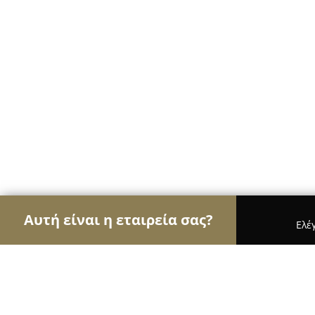
Αυτή είναι η εταιρεία σας?
Ελέ
Αετοί της μουσικής
Στούντιο Ηχογράφησης, Ωδε