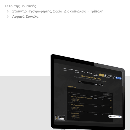
Αετοί της μουσικής
Στούντιο Ηχογράφησης, Ωδεία, Δισκοπωλεία - Τρίπολη
Λυρικά Σύνολα