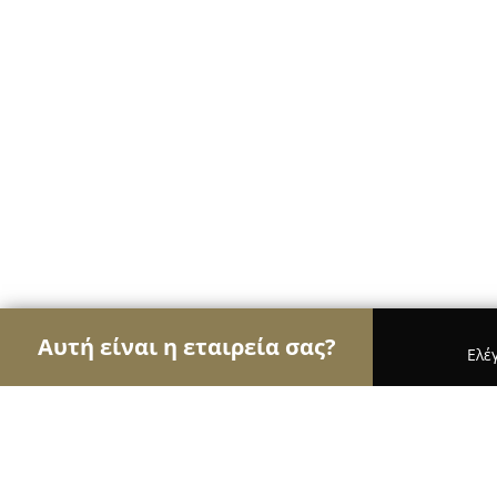
Αυτή είναι η εταιρεία σας?
Ελέ
Αετοί της μουσικής
Στούντιο Ηχογράφησης, Ωδε