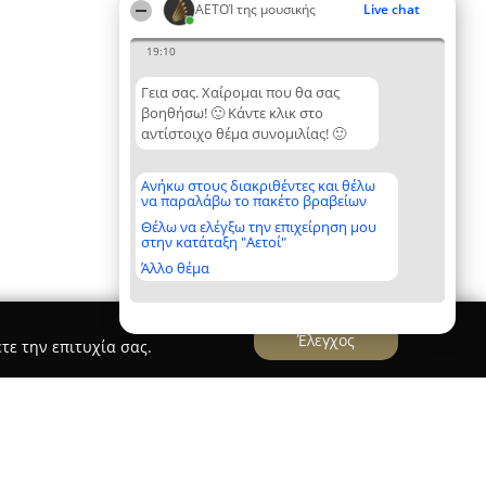
ΑΕΤΟΊ της μουσικής
Live chat
19:10
Γεια σας. Χαίρομαι που θα σας
βοηθήσω! 🙂 Κάντε κλικ στο
αντίστοιχο θέμα συνομιλίας! 🙂
Ανήκω στους διακριθέντες και θέλω
να παραλάβω το πακέτο βραβείων
Θέλω να ελέγξω την επιχείρηση μου
στην κατάταξη "Αετοί"
Άλλο θέμα
Έλεγχος
τε την επιτυχία σας.