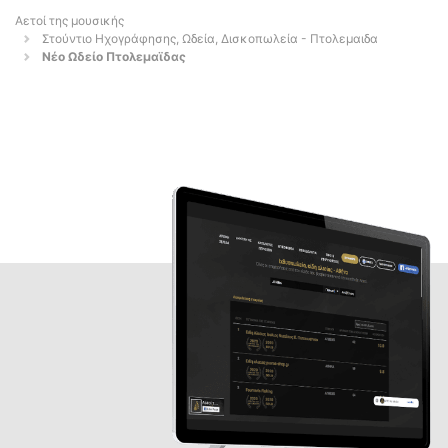
Αετοί της μουσικής
Στούντιο Ηχογράφησης, Ωδεία, Δισκοπωλεία - Πτολεμαιδα
Νέο Ωδείο Πτολεμαϊδας