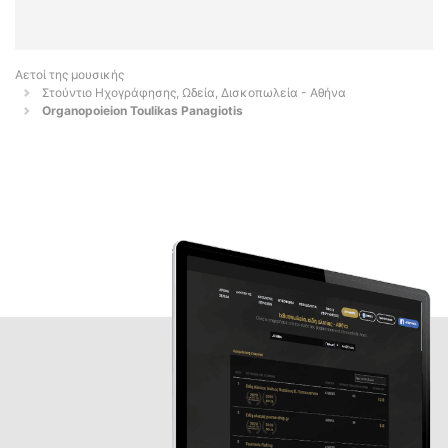
Αετοί της μουσικής
Στούντιο Ηχογράφησης, Ωδεία, Δισκοπωλεία - Αθήνα
Organopoieion Toulikas Panagiotis