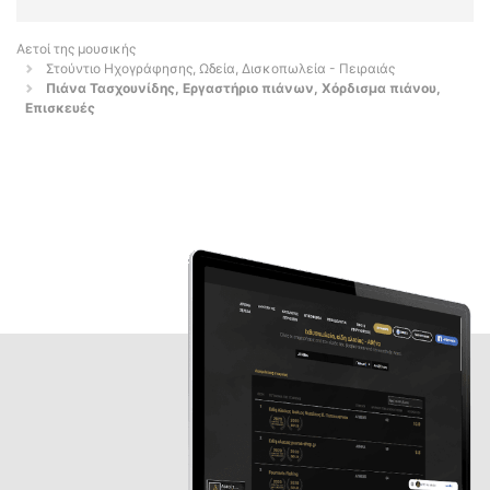
Αετοί της μουσικής
Στούντιο Ηχογράφησης, Ωδεία, Δισκοπωλεία - Πειραιάς
Πιάνα Τασχουνίδης, Εργαστήριο πιάνων, Χόρδισμα πιάνου,
Επισκευές