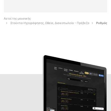
Αετοί της μουσικής
Στούντιο Ηχογράφησης, Ωδεία, Δισκοπωλεία - Πρέβεζα
Ρυθμός