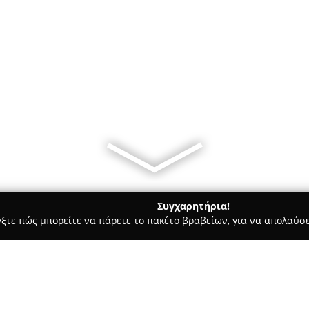
Συγχαρητήρια!
γξτε πώς μπορείτε να πάρετε το πακέτο βραβείων, για να απολαύσε
ία, Δισκοπωλεία - Αθήνα
Σχολή Βυζαντινής Μουσικής Ι. Ν. Α