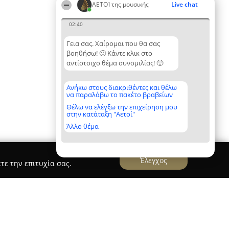
ΑΕΤΟΊ της μουσικής
Live chat
02:40
Γεια σας. Χαίρομαι που θα σας
βοηθήσω! 🙂 Κάντε κλικ στο
αντίστοιχο θέμα συνομιλίας! 🙂
Ανήκω στους διακριθέντες και θέλω
να παραλάβω το πακέτο βραβείων
Θέλω να ελέγξω την επιχείρηση μου
στην κατάταξη "Αετοί"
Άλλο θέμα
Έλεγχος
τε την επιτυχία σας.
γ. Δημητρίου Όπλων