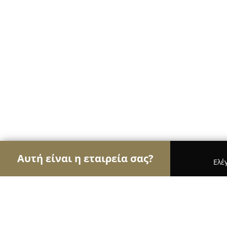
Αυτή είναι η εταιρεία σας?
Ελέ
Αετοί της μουσικής
Στούντιο Ηχογράφησης, Ωδε