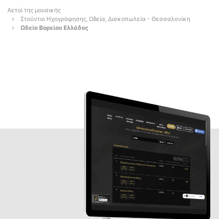
Αετοί της μουσικής
Στούντιο Ηχογράφησης, Ωδεία, Δισκοπωλεία - Θεσσαλονίκη
Ωδείο Βορείου Ελλάδος