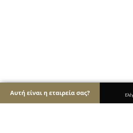
Αυτή είναι η εταιρεία σας?
Ελέ
Αετοί της μουσικής
Στούντιο Ηχογράφησης, Ωδε