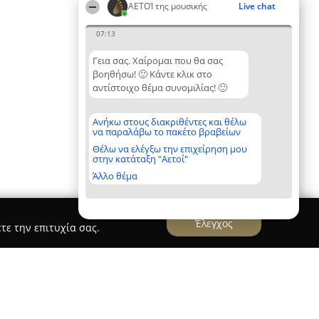
ΑΕΤΟΊ της μουσικής
Live chat
07:13
Γεια σας. Χαίρομαι που θα σας
βοηθήσω! 🙂 Κάντε κλικ στο
αντίστοιχο θέμα συνομιλίας! 🙂
Ανήκω στους διακριθέντες και θέλω
να παραλάβω το πακέτο βραβείων
Θέλω να ελέγξω την επιχείρηση μου
στην κατάταξη "Αετοί"
Άλλο θέμα
Έλεγχος
τε την επιτυχία σας.