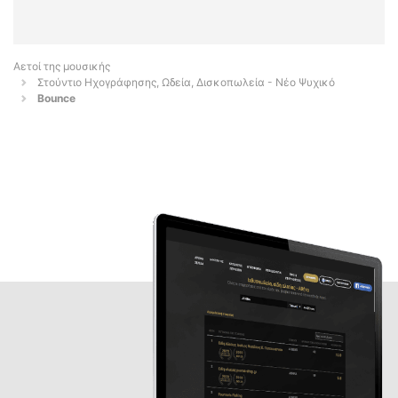
Αετοί της μουσικής
Στούντιο Ηχογράφησης, Ωδεία, Δισκοπωλεία - Νέο Ψυχικό
Bounce